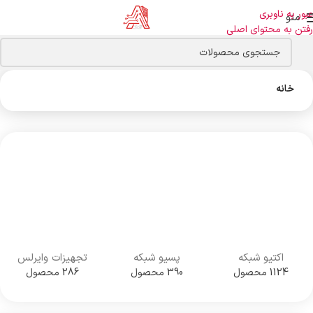
عبور به ناوبری
منو
رفتن به محتوای اصلی
خانه
اکتیو شبکه
پسیو شبکه
تجهیزات وایرلس
1124 محصول
390 محصول
286 محصول