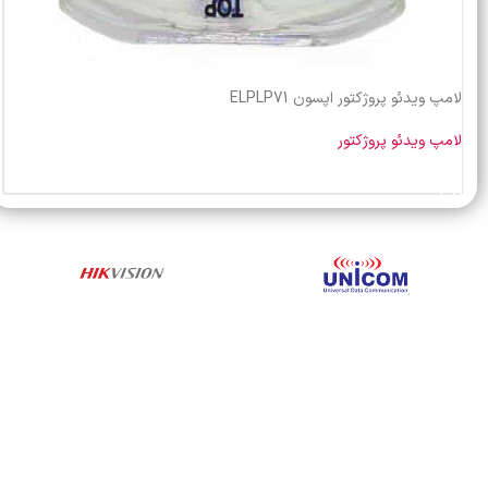
لامپ ویدئو پروژکتور اپسون ELPLP71
لامپ ویدئو پروژکتور
خرید محصول