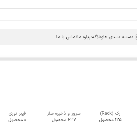
دستــه بنــدی ها
وبلاگ
درباره ما
تماس با ما
رک (Rack)
سرور و ذخیره ساز
فیبر نوری
125 محصول
437 محصول
0 محصول