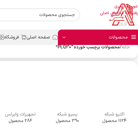
عبور به ناوبری
رفتن به محتوای اصلی
محصولات
صفحه اصلی
فروشگاه
خانه
/
محصولات برچسب خورده “PLQ30”
اکتیو شبکه
پسیو شبکه
تجهیزات وایرلس
1124 محصول
390 محصول
286 محصول