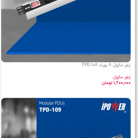
پاور ماژول 8 پورت TPD-108
پاور ماژول
1,200,000
تومان
افزودن به سبد خرید