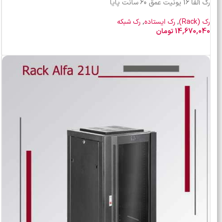
رک آلفا 16 یونیت عمق 60 سانت پایا
رک (Rack)
,
رک ایستاده
,
رک شبکه
14,670,040
تومان
افزودن به سبد خرید