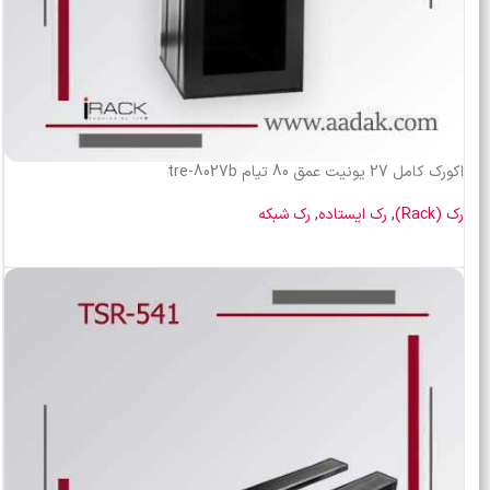
اکورک کامل 27 یونیت عمق 80 تیام tre-8027b
رک (Rack)
,
رک ایستاده
,
رک شبکه
اطلاعات بیشتر