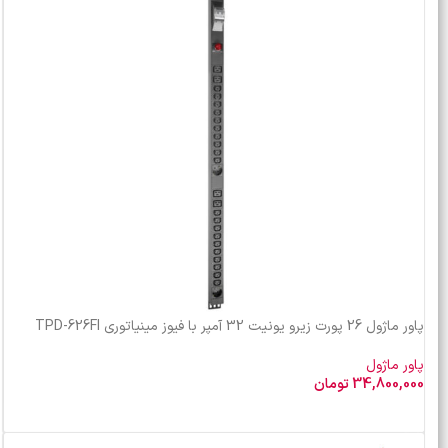
پاور ماژول 26 پورت زیرو یونیت 32 آمپر با فیوز مینیاتوری TPD-626FI
پاور ماژول
34,800,000
تومان
افزودن به سبد خرید