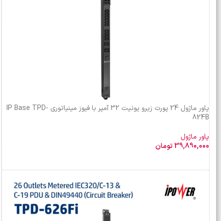
پاور ماژول 24 پورت زیرو یونیت 32 آمپر با فیوز مینیاتوری IP Base TPD-
824B
پاور ماژول
39,890,000
تومان
افزودن به سبد خرید