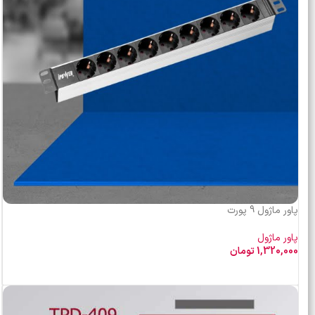
پاور ماژول 9 پورت
پاور ماژول
1,320,000
تومان
افزودن به سبد خرید