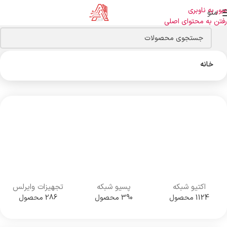
عبور به ناوبری
منو
رفتن به محتوای اصلی
خانه
اکتیو شبکه
پسیو شبکه
تجهیزات وایرلس
1124 محصول
390 محصول
286 محصول