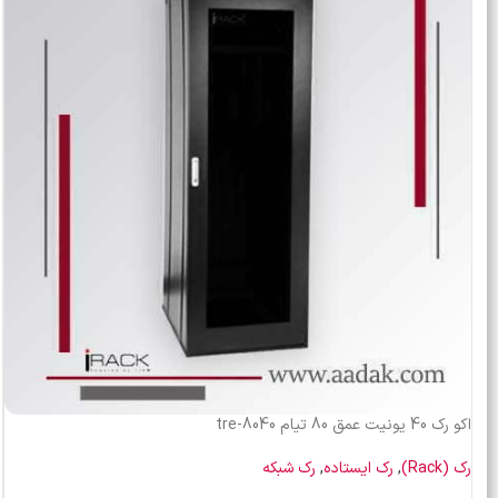
اکو رک 40 یونیت عمق 80 تیام tre-8040
رک (Rack)
,
رک ایستاده
,
رک شبکه