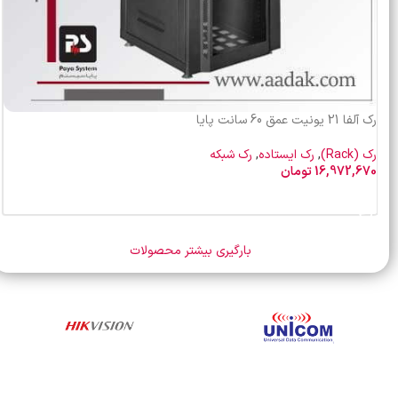
رک آلفا 21 یونیت عمق 60 سانت پایا
رک (Rack)
,
رک ایستاده
,
رک شبکه
16,972,670
تومان
افزودن به سبد خرید
بارگیری بیشتر محصولات