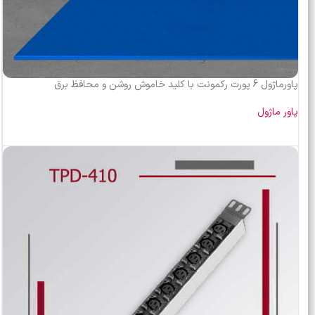
پاورماژول 6 پورت رکمونت با کلید خاموش روشن و محافظ برق
پاور ماژول
اطلاعات بیشتر