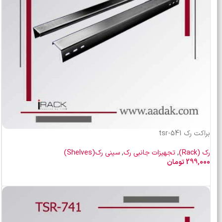
براکت رک tsr-541
رک (Rack)
,
تجهیزات جانبی رک
,
سینی رک(Shelves)
299,000
تومان
افزودن به سبد خرید