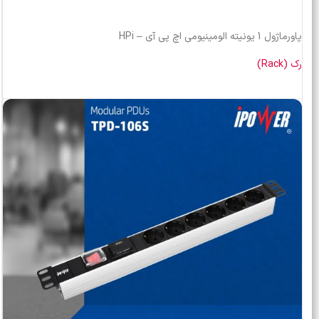
پاورماژول 1 یونیته الومینیومی اچ پی آی – HPi
رک (Rack)
خرید محصول