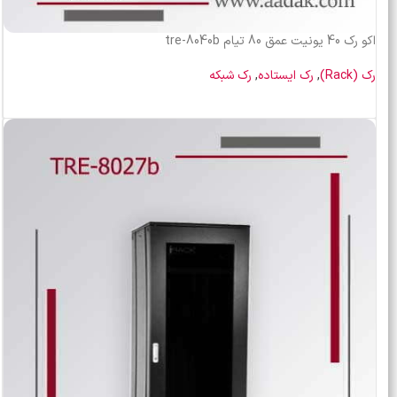
اکو رک 40 یونیت عمق 80 تیام tre-8040b
رک (Rack)
,
رک ایستاده
,
رک شبکه
اطلاعات بیشتر