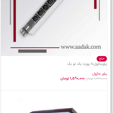
حراج
پاورماژول10 پورت بک تو بک
پاور ماژول
1,590,000
تومان
1,680,000
تومان
افزودن به سبد خرید