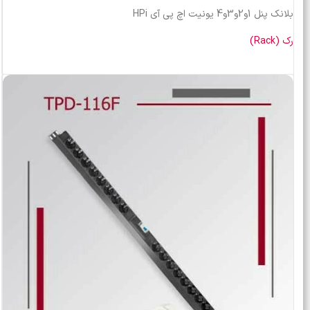
بلانک پنل 1و2و3و4 یونیت اچ پی آی HPi
رک (Rack)
خرید محصول