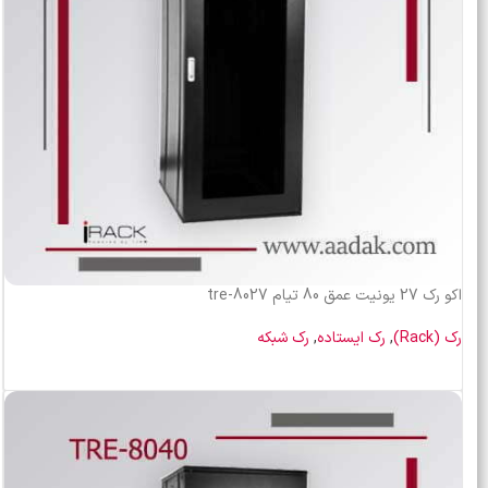
اکو رک 27 یونیت عمق 80 تیام tre-8027
رک (Rack)
,
رک ایستاده
,
رک شبکه
اطلاعات بیشتر