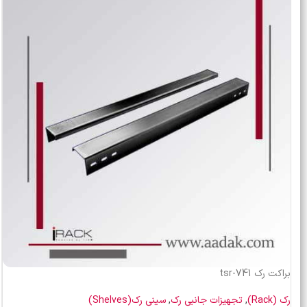
براکت رک tsr-741
رک (Rack)
,
تجهیزات جانبی رک
,
سینی رک(Shelves)