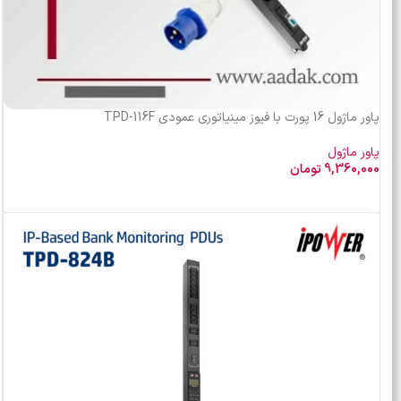
پاور ماژول 16 پورت با فیوز مینیاتوری عمودی TPD-116F
پاور ماژول
9,360,000
تومان
افزودن به سبد خرید