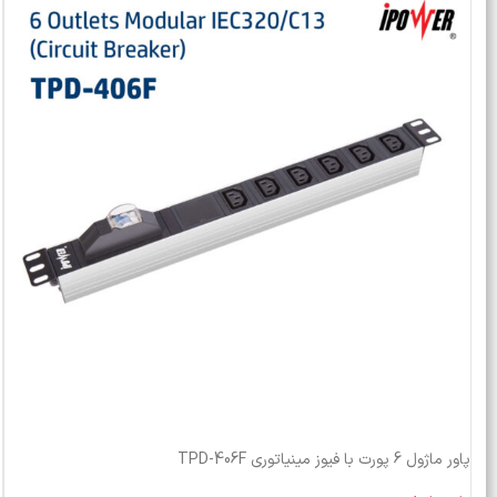
پاور ماژول 6 پورت با فیوز مینیاتوری TPD-406F