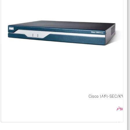
Cisco 1841-SEC/K9
روتر
خرید محصول