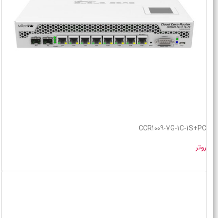
CCR1009-7G-1C-1S+PC
روتر
خرید محصول