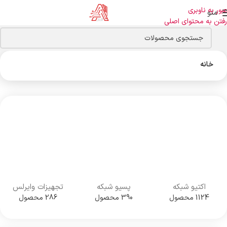
عبور به ناوبری
منو
رفتن به محتوای اصلی
خانه
اکتیو شبکه
پسیو شبکه
تجهیزات وایرلس
1124 محصول
390 محصول
286 محصول