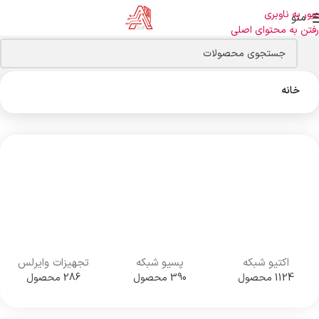
عبور به ناوبری
منو
رفتن به محتوای اصلی
خانه
اکتیو شبکه
پسیو شبکه
تجهیزات وایرلس
1124 محصول
390 محصول
286 محصول