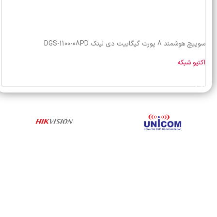
سوییچ هوشمند 8 پورت گیگابیت دی لینک DGS-1100-08PD
اکتیو شبکه
خرید محصول