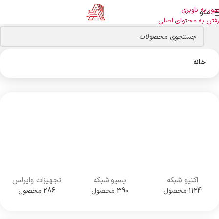
عبور به ناوبری
منو
رفتن به محتوای اصلی
خانه
اکتیو شبکه
پسیو شبکه
تجهیزات وایرلس
1124 محصول
390 محصول
286 محصول