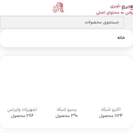
عبور به ناوبری
منو
رفتن به محتوای اصلی
خانه
اکتیو شبکه
پسیو شبکه
تجهیزات وایرلس
1124 محصول
390 محصول
286 محصول