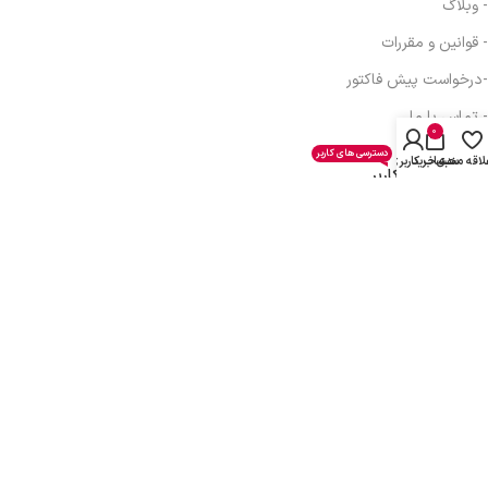
- وبلاگ
- قوانین و مقررات
-درخواست پیش فاکتور
- تماس با ما
0
دسترسی های کاربر
لاقه مندی
سبد خرید
حساب کاربری من
دسترسی های کاربر
- حساب کاربری
- سبد خرید
- همکاری در فروش
- دریافت نمایندگی
- پیگیری سفارش
- فرصت شغلی