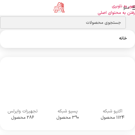
عبور به ناوبری
منو
رفتن به محتوای اصلی
خانه
اکتیو شبکه
پسیو شبکه
تجهیزات وایرلس
1124 محصول
390 محصول
286 محصول