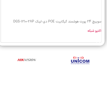
سوییچ 24 پورت هوشمند گیگابیت POE دی-لینک DGS-1210-28P
اکتیو شبکه
خرید محصول