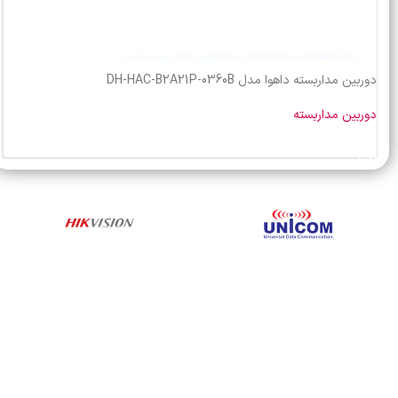
دوربین مداربسته داهوا مدل DH-HAC-B2A21P-0360B
دوربین مداربسته
خرید محصول