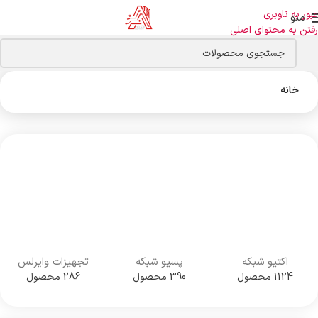
عبور به ناوبری
منو
رفتن به محتوای اصلی
خانه
اکتیو شبکه
پسیو شبکه
تجهیزات وایرلس
1124 محصول
390 محصول
286 محصول