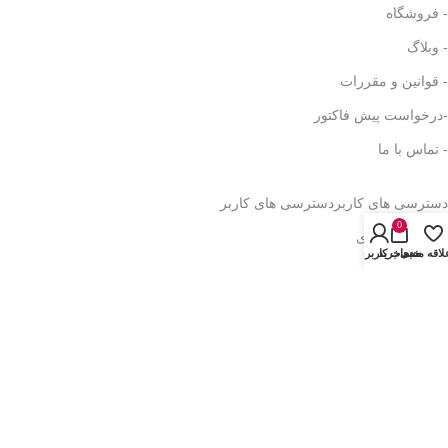
- فروشگاه
- وبلاگ
- قوانین و مقررات
-درخواست پیش فاکتور
- تماس با ما
دسترسی های کاربر
دسترسی های کاربر
0
- حساب کاربری
لاقه مندی
سبد خرید
حساب کاربری من
- سبد خرید
- همکاری در فروش
- دریافت نمایندگی
- پیگیری سفارش
- فرصت شغلی