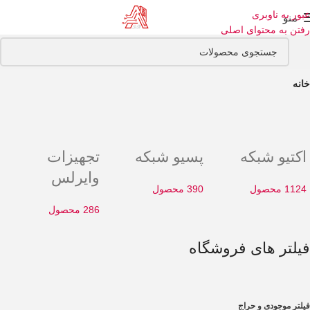
عبور به ناوبری
منو
رفتن به محتوای اصلی
خانه
اکتیو شبکه
پسیو شبکه
تجهیزات
وایرلس
1124 محصول
390 محصول
286 محصول
فیلتر های فروشگاه
فیلتر موجودی و حراج