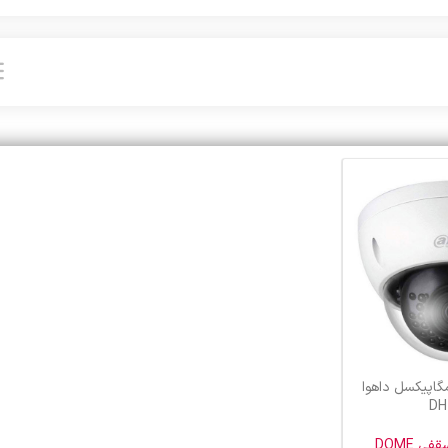
بین مداربسته 2 مگاپیکسل داهوا
DH
 DOME