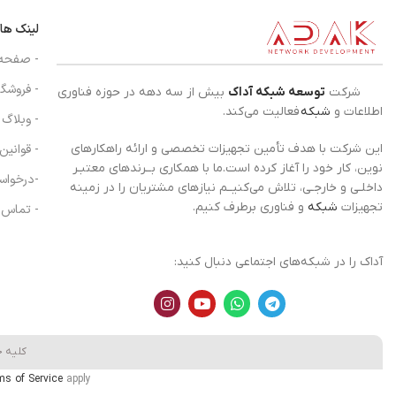
لینک ها
- صفحه
- فروشگا
شرکت
توسعه شبکه آداک
بیش از سه دهه در حوزه فناوری
اطلاعات و
شبکه
فعالیت می‌کند.
- وبلاگ
- قوانین
این شرکت با هدف تأمین تجهیزات تخصصی و ارائه راهکارهای
نوین، کار خود را آغاز کرده است.ما با همکاری بــرندهای معتبـر
-درخواس
داخلـی و خارجـی، تلاش می‌کنیــم نیازهای مشتریان را در زمینه
تجهیزات
شبکه
و فناوری برطرف کنیم.
- تماس ب
آداک را در شبکه‌های اجتماعی دنبال کنید:
کلیه 
ms of Service
apply.