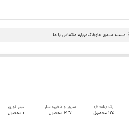
دستــه بنــدی ها
وبلاگ
درباره ما
تماس با ما
رک (Rack)
سرور و ذخیره ساز
فیبر نوری
125 محصول
437 محصول
0 محصول