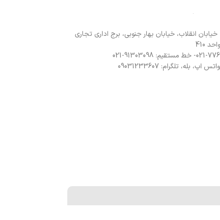
 خیابان انقلاب، خیابان بهار جنوبی، برج اداری تجاری
د 410
 اپ، بله، تلگرام: 09031233607