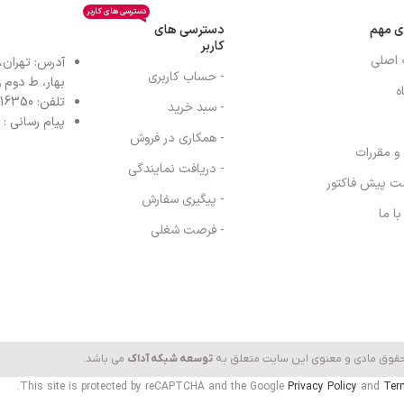
دسترسی های کاربر
ی مهم
دسترسی های
کاربر
 اصلی
آدرس: تهران،
- حساب کاربری
بهار، ط دوم واح
ه
تلفن: 77616350-021- خط مستقیم: 91303098-021
- سبد خرید
پیام رسانی : واتس
- همکاری در فروش
 و مقررات
- دریافت نمایندگی
ت پیش فاکتور
- پیگیری سفارش
ا ما
- فرصت شغلی
حقوق مادی و معنوی این سایت متعلق به
توسعه شبکه آداک
می باشد.
This site is protected by reCAPTCHA and the Google
Privacy Policy
and
Ter