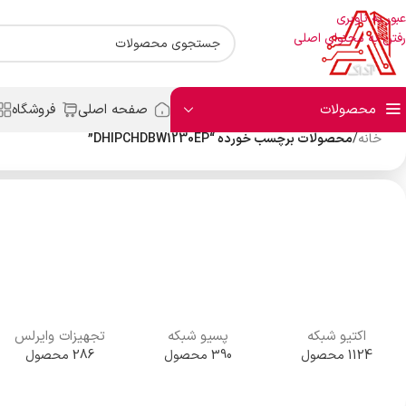
عبور به ناوبری
رفتن به محتوای اصلی
محصولات
صفحه اصلی
فروشگاه
خانه
/
محصولات برچسب خورده “DHIPCHDBW1230EP”
اکتیو شبکه
پسیو شبکه
تجهیزات وایرلس
1124 محصول
390 محصول
286 محصول