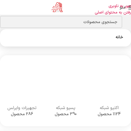
عبور به ناوبری
منو
رفتن به محتوای اصلی
خانه
اکتیو شبکه
پسیو شبکه
تجهیزات وایرلس
1124 محصول
390 محصول
286 محصول