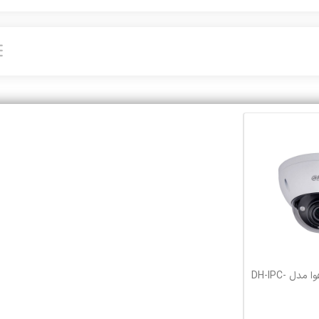
دوربین مداربسته داهوا مدل DH-IPC-