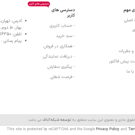
دسترسی های کاربر
ی مهم
دسترسی های
کاربر
 اصلی
آدرس: تهران،
- حساب کاربری
بهار، ط دوم واح
ه
تلفن: 77616350-021- خط مستقیم: 91303098-021
- سبد خرید
پیام رسانی : واتس
- همکاری در فروش
 و مقررات
- دریافت نمایندگی
ت پیش فاکتور
- پیگیری سفارش
ا ما
- فرصت شغلی
حقوق مادی و معنوی این سایت متعلق به
توسعه شبکه آداک
می باشد.
This site is protected by reCAPTCHA and the Google
Privacy Policy
and
Ter