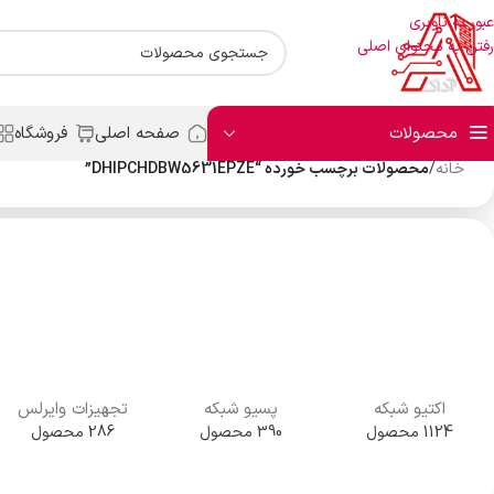
عبور به ناوبری
رفتن به محتوای اصلی
محصولات
صفحه اصلی
فروشگاه
خانه
/
محصولات برچسب خورده “DHIPCHDBW5631EPZE”
اکتیو شبکه
پسیو شبکه
تجهیزات وایرلس
1124 محصول
390 محصول
286 محصول