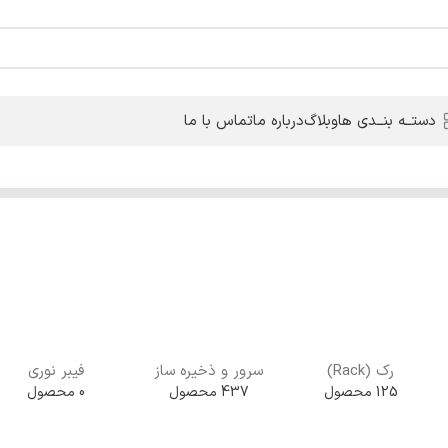
دستــه بنــدی ها
وبلاگ
درباره ما
تماس با ما
رک (Rack)
سرور و ذخیره ساز
فیبر نوری
125 محصول
437 محصول
0 محصول