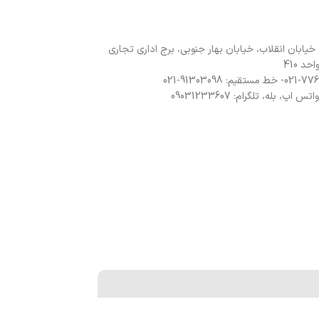
 خیابان انقلاب، خیابان بهار جنوبی، برج اداری تجاری
د 410
 اپ، بله، تلگرام: 09031233607