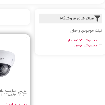
فیلتر های فروشگاه
فیلتر موجودی و حراج
محصولات تخفیف دار
محصولات موجود
HDBW5631EP-ZE
دوربین مداربسته