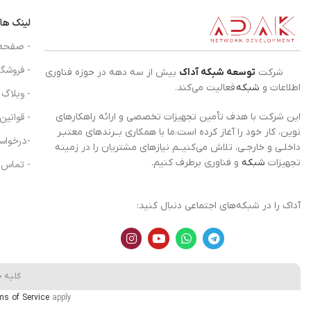
لینک ها
- صفحه
- فروشگا
شرکت
توسعه شبکه آداک
بیش از سه دهه در حوزه فناوری
اطلاعات و
شبکه
فعالیت می‌کند.
- وبلاگ
- قوانین
این شرکت با هدف تأمین تجهیزات تخصصی و ارائه راهکارهای
نوین، کار خود را آغاز کرده است.ما با همکاری بــرندهای معتبـر
-درخواس
داخلـی و خارجـی، تلاش می‌کنیــم نیازهای مشتریان را در زمینه
تجهیزات
شبکه
و فناوری برطرف کنیم.
- تماس ب
آداک را در شبکه‌های اجتماعی دنبال کنید:
کلیه 
ms of Service
apply.