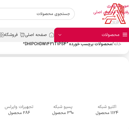
عبور به ناوبری
رفتن به محتوای اصلی
محصولات
صفحه اصلی
فروشگاه
خانه
/
محصولات برچسب خورده “DHIPCHDW1431T1PS4”
اکتیو شبکه
پسیو شبکه
تجهیزات وایرلس
1124 محصول
390 محصول
286 محصول