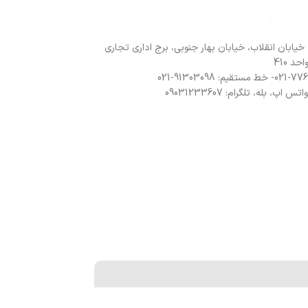
 خیابان انقلاب، خیابان بهار جنوبی، برج اداری تجاری
د 410
 اپ، بله، تلگرام: 09031233607