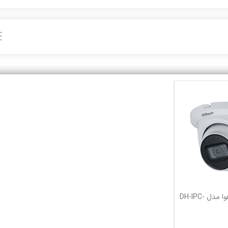
دوربین مداربسته داهوا مدل DH-IPC-