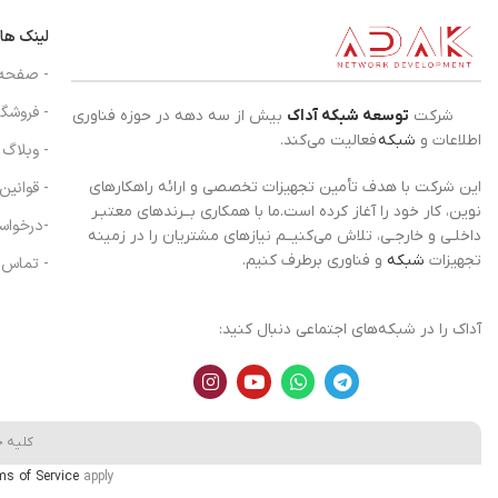
لینک ها
- صفحه
- فروشگا
شرکت
توسعه شبکه آداک
بیش از سه دهه در حوزه فناوری
اطلاعات و
شبکه
فعالیت می‌کند.
- وبلاگ
- قوانین
این شرکت با هدف تأمین تجهیزات تخصصی و ارائه راهکارهای
نوین، کار خود را آغاز کرده است.ما با همکاری بــرندهای معتبـر
-درخواس
داخلـی و خارجـی، تلاش می‌کنیــم نیازهای مشتریان را در زمینه
تجهیزات
شبکه
و فناوری برطرف کنیم.
- تماس ب
آداک را در شبکه‌های اجتماعی دنبال کنید:
کلیه 
ms of Service
apply.