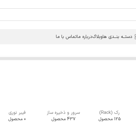
دستــه بنــدی ها
وبلاگ
درباره ما
تماس با ما
رک (Rack)
سرور و ذخیره ساز
فیبر نوری
125 محصول
437 محصول
0 محصول