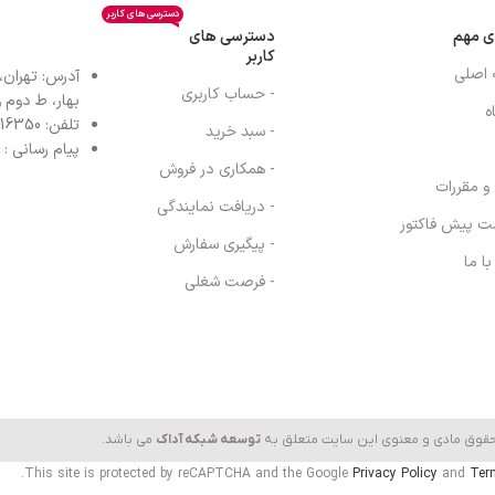
دسترسی های کاربر
ی مهم
دسترسی های
کاربر
 اصلی
آدرس: تهران،
- حساب کاربری
بهار، ط دوم واح
ه
تلفن: 77616350-021- خط مستقیم: 91303098-021
- سبد خرید
پیام رسانی : واتس
- همکاری در فروش
 و مقررات
- دریافت نمایندگی
ت پیش فاکتور
- پیگیری سفارش
ا ما
- فرصت شغلی
حقوق مادی و معنوی این سایت متعلق به
توسعه شبکه آداک
می باشد.
This site is protected by reCAPTCHA and the Google
Privacy Policy
and
Ter