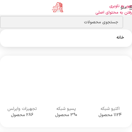
عبور به ناوبری
منو
رفتن به محتوای اصلی
خانه
اکتیو شبکه
پسیو شبکه
تجهیزات وایرلس
1124 محصول
390 محصول
286 محصول