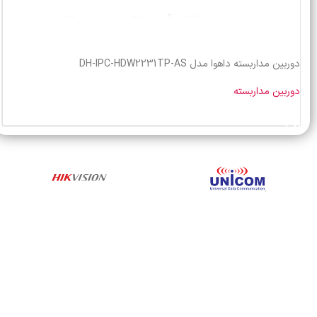
دوربین مداربسته داهوا مدل DH-IPC-HDW2231TP-AS
دوربین مداربسته
خرید محصول