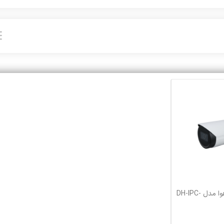
دوربین مداربسته داهوا مدل DH-IPC-