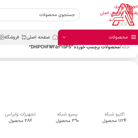
عبور به ناوبری
رفتن به محتوای اصلی
محصولات
صفحه اصلی
فروشگاه
خانه
/
محصولات برچسب خورده “DHIPCHFW2531SPS”
اکتیو شبکه
پسیو شبکه
تجهیزات وایرلس
1124 محصول
390 محصول
286 محصول