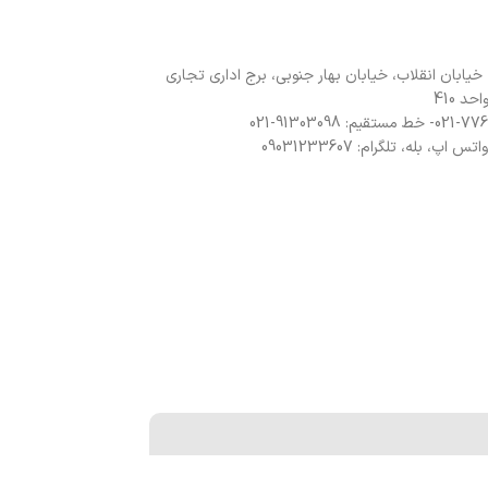
 خیابان انقلاب، خیابان بهار جنوبی، برج اداری تجاری
د 410
 اپ، بله، تلگرام: 09031233607