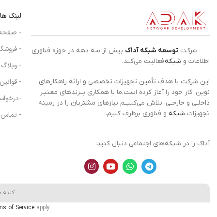
لینک ها
- صفحه
- فروشگا
شرکت
توسعه شبکه آداک
بیش از سه دهه در حوزه فناوری
اطلاعات و
شبکه
فعالیت می‌کند.
- وبلاگ
- قوانین
این شرکت با هدف تأمین تجهیزات تخصصی و ارائه راهکارهای
نوین، کار خود را آغاز کرده است.ما با همکاری بــرندهای معتبـر
-درخواس
داخلـی و خارجـی، تلاش می‌کنیــم نیازهای مشتریان را در زمینه
تجهیزات
شبکه
و فناوری برطرف کنیم.
- تماس ب
آداک را در شبکه‌های اجتماعی دنبال کنید:
کلیه 
ms of Service
apply.