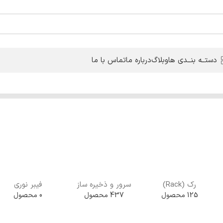
دستــه بنــدی ها
وبلاگ
درباره ما
تماس با ما
رک (Rack)
سرور و ذخیره ساز
فیبر نوری
125 محصول
437 محصول
0 محصول