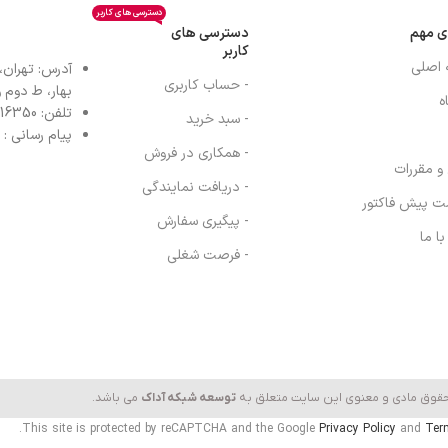
دسترسی های کاربر
ی مهم
دسترسی های
کاربر
 اصلی
آدرس: تهران،
- حساب کاربری
بهار، ط دوم واح
ه
تلفن: 77616350-021- خط مستقیم: 91303098-021
- سبد خرید
پیام رسانی : واتس
- همکاری در فروش
 و مقررات
- دریافت نمایندگی
ت پیش فاکتور
- پیگیری سفارش
ا ما
- فرصت شغلی
حقوق مادی و معنوی این سایت متعلق به
توسعه شبکه آداک
می باشد.
This site is protected by reCAPTCHA and the Google
Privacy Policy
and
Ter