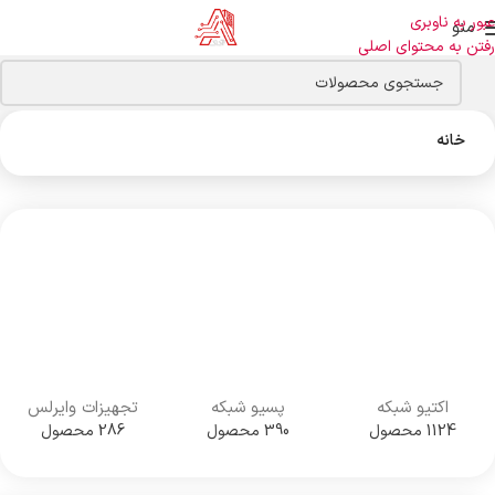
عبور به ناوبری
منو
رفتن به محتوای اصلی
خانه
اکتیو شبکه
پسیو شبکه
تجهیزات وایرلس
1124 محصول
390 محصول
286 محصول