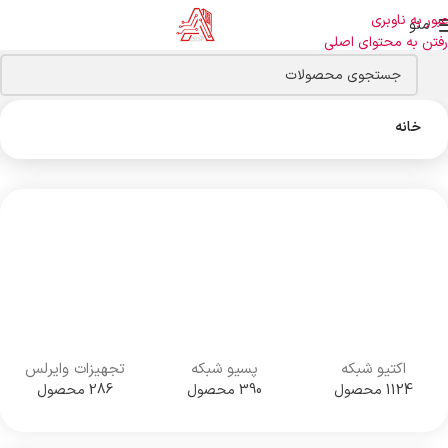
عبور به ناوبری
منو
رفتن به محتوای اصلی
خانه
اکتیو شبکه
پسیو شبکه
تجهیزات وایرلس
1124 محصول
390 محصول
286 محصول