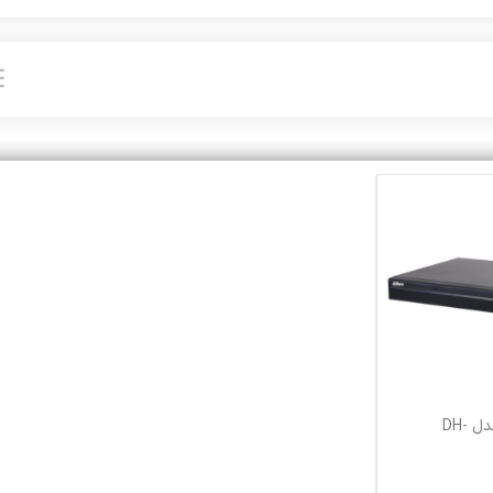
دستگاه NVR داهوا مدل DH-