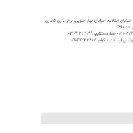
 خیابان انقلاب، خیابان بهار جنوبی، برج اداری تجاری
د 410
 اپ، بله، تلگرام: 09031233607