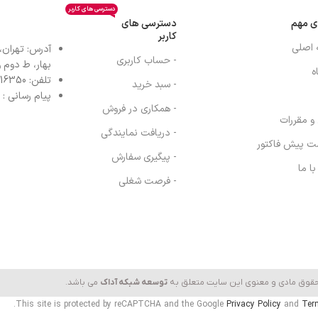
دسترسی های کاربر
ی مهم
دسترسی های
کاربر
 اصلی
آدرس: تهران،
- حساب کاربری
بهار، ط دوم واح
ه
تلفن: 77616350-021- خط مستقیم: 91303098-021
- سبد خرید
پیام رسانی : واتس
- همکاری در فروش
 و مقررات
- دریافت نمایندگی
ت پیش فاکتور
- پیگیری سفارش
ا ما
- فرصت شغلی
حقوق مادی و معنوی این سایت متعلق به
توسعه شبکه آداک
می باشد.
This site is protected by reCAPTCHA and the Google
Privacy Policy
and
Ter