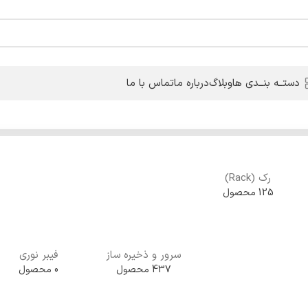
دستــه بنــدی ها
وبلاگ
درباره ما
تماس با ما
رک (Rack)
125 محصول
سرور و ذخیره ساز
فیبر نوری
437 محصول
0 محصول