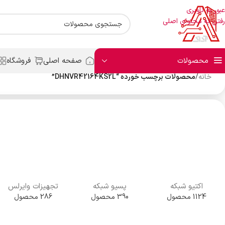
عبور به ناوبری
رفتن به محتوای اصلی
محصولات
صفحه اصلی
فروشگاه
خانه
/
محصولات برچسب خورده “DHNVR42164KS2L”
اکتیو شبکه
پسیو شبکه
تجهیزات وایرلس
1124 محصول
390 محصول
286 محصول