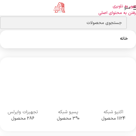
عبور به ناوبری
منو
رفتن به محتوای اصلی
خانه
اکتیو شبکه
پسیو شبکه
تجهیزات وایرلس
1124 محصول
390 محصول
286 محصول