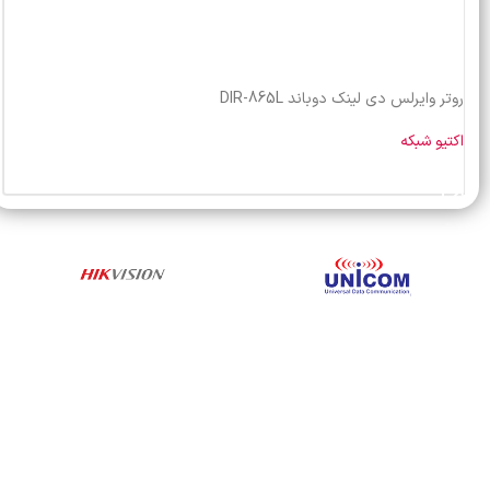
روتر وایرلس دی لینک دوباند DIR-865L
اکتیو شبکه
خرید محصول