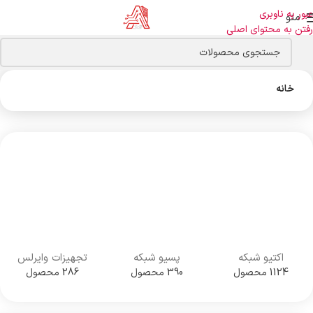
عبور به ناوبری
منو
رفتن به محتوای اصلی
خانه
اکتیو شبکه
پسیو شبکه
تجهیزات وایرلس
1124 محصول
390 محصول
286 محصول