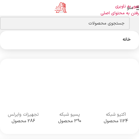
عبور به ناوبری
منو
رفتن به محتوای اصلی
خانه
اکتیو شبکه
پسیو شبکه
تجهیزات وایرلس
1124 محصول
390 محصول
286 محصول