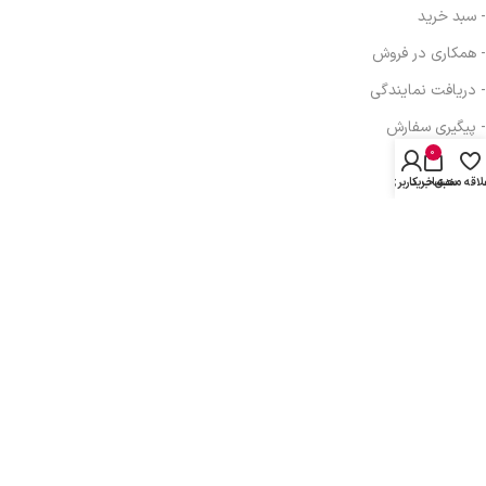
- سبد خرید
- همکاری در فروش
- دریافت نمایندگی
- پیگیری سفارش
0
- فرصت شغلی
لاقه مندی
سبد خرید
حساب کاربری من
آدرس: تهران، خیابان انقلاب، خیابان بهار جنوبی، برج اداری تجاری بهار، ط
دوم واحد 410
تلفن: 77616350-021- خط مستقیم: 91303098-021
پیام رسانی : واتس اپ، بله، تلگرام: 09031233607
کلیه حقوق مادی و معنوی این سایت متعلق به
توسعه شبکه آداک
می باشد.
This site is protected by reCAPTCHA and the Google
Privacy Policy
and
Terms
of Service
apply.