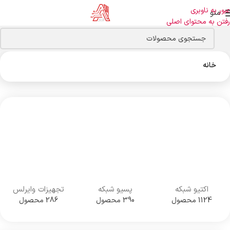
عبور به ناوبری
منو
رفتن به محتوای اصلی
خانه
اکتیو شبکه
پسیو شبکه
تجهیزات وایرلس
1124 محصول
390 محصول
286 محصول