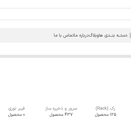
دستــه بنــدی ها
وبلاگ
درباره ما
تماس با ما
رک (Rack)
سرور و ذخیره ساز
فیبر نوری
125 محصول
437 محصول
0 محصول