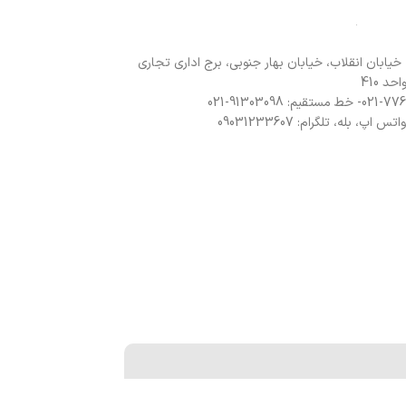
 خیابان انقلاب، خیابان بهار جنوبی، برج اداری تجاری
د 410
 اپ، بله، تلگرام: 09031233607