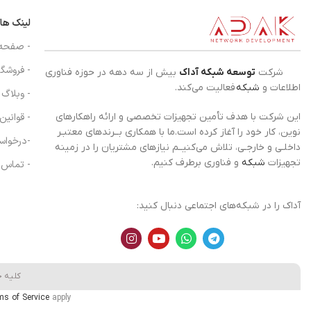
لینک ها
- صفحه
- فروشگا
شرکت
توسعه شبکه آداک
بیش از سه دهه در حوزه فناوری
اطلاعات و
شبکه
فعالیت می‌کند.
- وبلاگ
- قوانین
این شرکت با هدف تأمین تجهیزات تخصصی و ارائه راهکارهای
نوین، کار خود را آغاز کرده است.ما با همکاری بــرندهای معتبـر
-درخواس
داخلـی و خارجـی، تلاش می‌کنیــم نیازهای مشتریان را در زمینه
تجهیزات
شبکه
و فناوری برطرف کنیم.
- تماس ب
آداک را در شبکه‌های اجتماعی دنبال کنید:
کلیه 
ms of Service
apply.