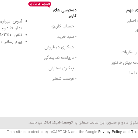
دسترسی های کاربر
ی مهم
دسترسی های
کاربر
 اصلی
آدرس: تهران،
- حساب کاربری
بهار، ط دوم واح
ه
تلفن: 77616350-021- خط مستقیم: 91303098-021
- سبد خرید
پیام رسانی : واتس
- همکاری در فروش
 و مقررات
- دریافت نمایندگی
ت پیش فاکتور
- پیگیری سفارش
ا ما
- فرصت شغلی
حقوق مادی و معنوی این سایت متعلق به
توسعه شبکه آداک
می باشد.
This site is protected by reCAPTCHA and the Google
Privacy Policy
and
Ter