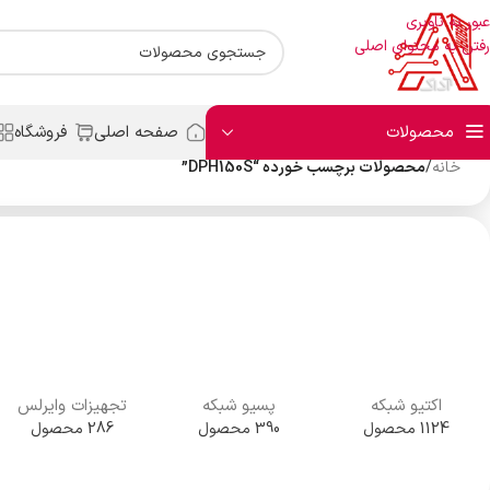
عبور به ناوبری
رفتن به محتوای اصلی
محصولات
صفحه اصلی
فروشگاه
خانه
/
محصولات برچسب خورده “DPH150S”
اکتیو شبکه
پسیو شبکه
تجهیزات وایرلس
1124 محصول
390 محصول
286 محصول