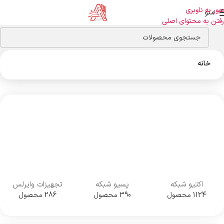
عبور به ناوبری
منو
رفتن به محتوای اصلی
خانه
اکتیو شبکه
پسیو شبکه
تجهیزات وایرلس
1124 محصول
390 محصول
286 محصول