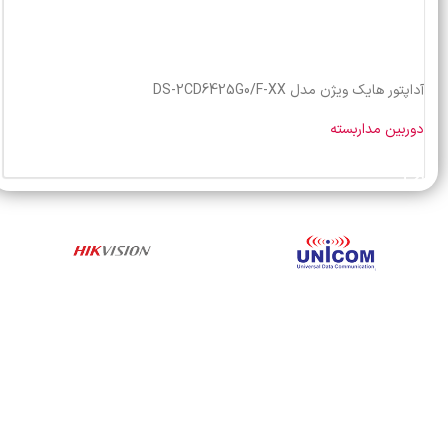
آداپتور هایک ویژن مدل DS-2CD6425G0/F-XX
دوربین مداربسته
خرید محصول