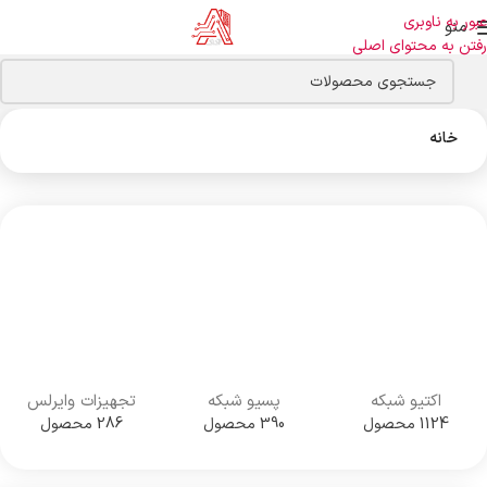
عبور به ناوبری
منو
رفتن به محتوای اصلی
خانه
اکتیو شبکه
پسیو شبکه
تجهیزات وایرلس
1124 محصول
390 محصول
286 محصول