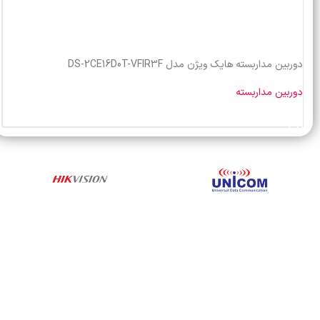
دوربین مداربسته هایک ویژن مدل DS-2CE16D0T-VFIR3F
دوربین مداربسته
خرید محصول