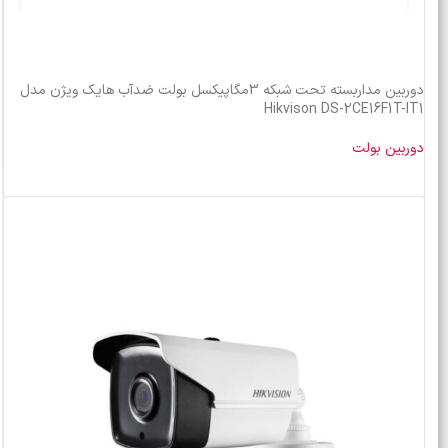
دوربین مداربسته تحت شبکه 3مگاپیکسل بولت ضدآب هایک ویژن مدل
Hikvison DS-2CE16F1T-IT1
دوربین بولت
خرید محصول