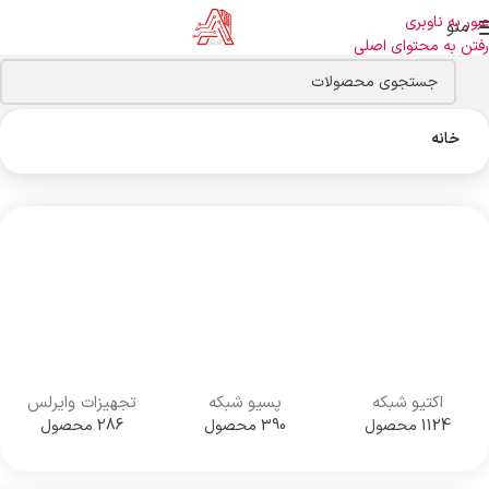
عبور به ناوبری
منو
رفتن به محتوای اصلی
خانه
اکتیو شبکه
پسیو شبکه
تجهیزات وایرلس
1124 محصول
390 محصول
286 محصول