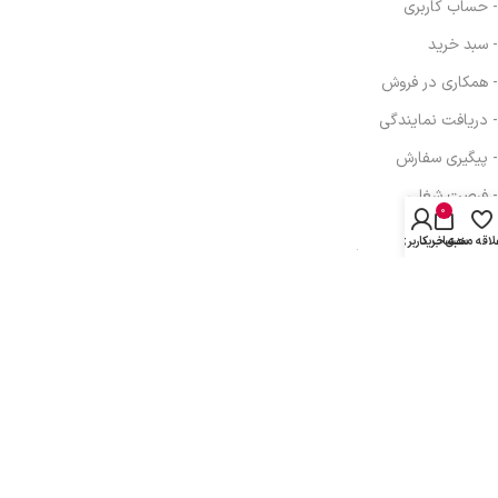
- حساب کاربری
- سبد خرید
- همکاری در فروش
- دریافت نمایندگی
- پیگیری سفارش
- فرصت شغلی
0
لاقه مندی
سبد خرید
حساب کاربری من
آدرس: تهران، خیابان انقلاب، خیابان بهار جنوبی، برج اداری تجاری بهار، ط
دوم واحد 410
تلفن: 77616350-021- خط مستقیم: 91303098-021
پیام رسانی : واتس اپ، بله، تلگرام: 09031233607
کلیه حقوق مادی و معنوی این سایت متعلق به
توسعه شبکه آداک
می باشد.
This site is protected by reCAPTCHA and the Google
Privacy Policy
and
Terms
of Service
apply.