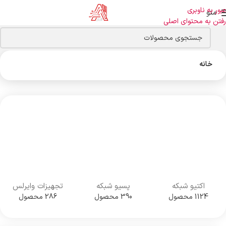
عبور به ناوبری
منو
رفتن به محتوای اصلی
خانه
اکتیو شبکه
پسیو شبکه
تجهیزات وایرلس
1124 محصول
390 محصول
286 محصول