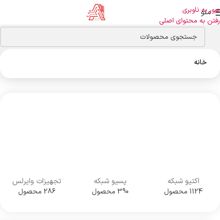
عبور به ناوبری
منو
رفتن به محتوای اصلی
خانه
اکتیو شبکه
پسیو شبکه
تجهیزات وایرلس
1124 محصول
390 محصول
286 محصول