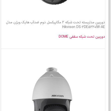
دوربین مداربسته تحت شبکه 2 مگاپیکسل دوم ضدآب هایک ویژن مدل
Hikvison DS-2DE5220IW-AE
دوربین تحت شبکه سقفی DOME
خرید محصول