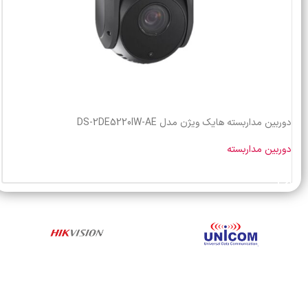
دوربین مداربسته هایک ویژن مدل DS-2DE5220IW-AE
دوربین مداربسته
خرید محصول