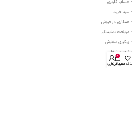
- حساب کاربری
- سبد خرید
- همکاری در فروش
- دریافت نمایندگی
- پیگیری سفارش
- فرصت شغلی
0
لاقه مندی
سبد خرید
حساب کاربری من
آدرس: تهران، خیابان انقلاب، خیابان بهار جنوبی، برج اداری تجاری بهار، ط
دوم واحد 410
تلفن: 77616350-021- خط مستقیم: 91303098-021
پیام رسانی : واتس اپ، بله، تلگرام: 09031233607
کلیه حقوق مادی و معنوی این سایت متعلق به
توسعه شبکه آداک
می باشد.
This site is protected by reCAPTCHA and the Google
Privacy Policy
and
Terms
of Service
apply.