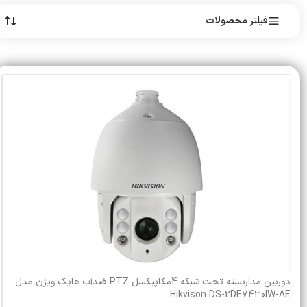
فیلتر محصولات
دوربین مداربسته تحت شبکه 4مگاپیکسل PTZ ضدآب هایک ویژن مدل
Hikvison DS-2DE7430IW-AE