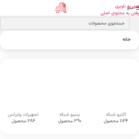
عبور به ناوبری
منو
رفتن به محتوای اصلی
خانه
اکتیو شبکه
پسیو شبکه
تجهیزات وایرلس
1124 محصول
390 محصول
286 محصول