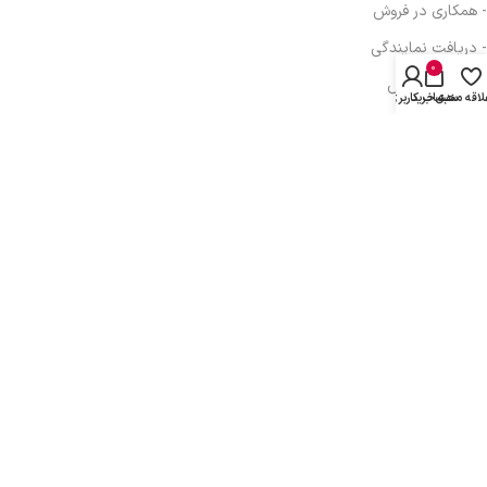
- همکاری در فروش
- دریافت نمایندگی
0
- پیگیری سفارش
لاقه مندی
سبد خرید
حساب کاربری من
- فرصت شغلی
آدرس: تهران، خیابان انقلاب، خیابان بهار جنوبی، برج اداری تجاری بهار، ط
دوم واحد 410
تلفن: 77616350-021- خط مستقیم: 91303098-021
پیام رسانی : واتس اپ، بله، تلگرام: 09031233607
کلیه حقوق مادی و معنوی این سایت متعلق به
توسعه شبکه آداک
می باشد.
This site is protected by reCAPTCHA and the Google
Privacy Policy
and
Terms
of Service
apply.