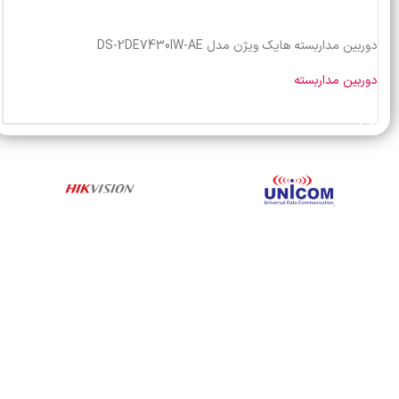
دوربین مداربسته هایک ویژن مدل DS-2DE7430IW-AE
دوربین مداربسته
خرید محصول