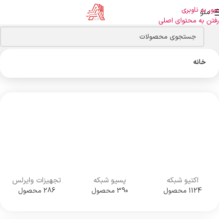
عبور به ناوبری
منو
رفتن به محتوای اصلی
خانه
اکتیو شبکه
پسیو شبکه
تجهیزات وایرلس
1124 محصول
390 محصول
286 محصول