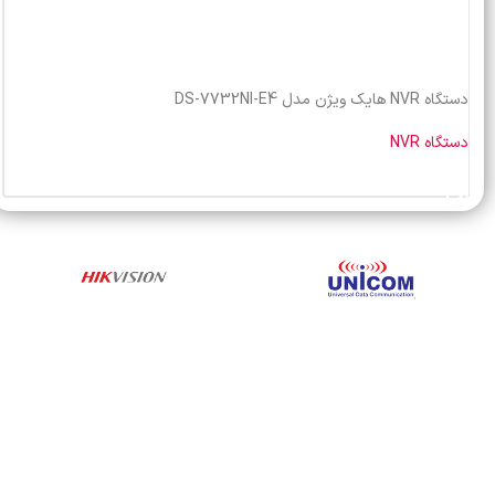
دستگاه NVR هایک ویژن مدل DS-7732NI-E4
دستگاه NVR
خرید محصول