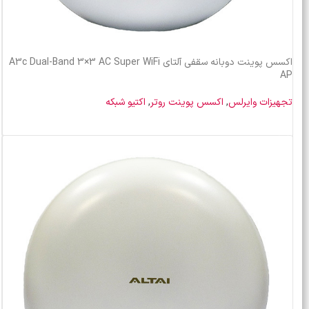
اکسس پوینت دوبانه سقفی آلتای A3c Dual-Band 3×3 AC Super WiFi
AP
تجهیزات وایرلس
,
اکسس پوینت روتر
,
اکتیو شبکه
خرید محصول