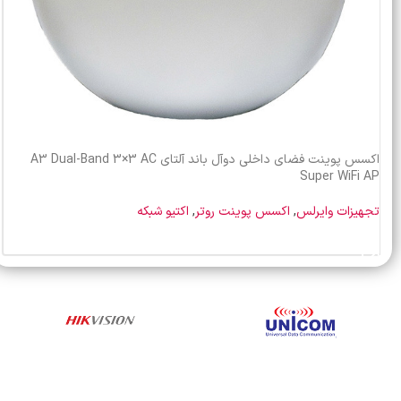
اکسس پوینت فضای داخلی دوآل باند آلتای A3 Dual-Band 3×3 AC
Super WiFi AP
تجهیزات وایرلس
,
اکسس پوینت روتر
,
اکتیو شبکه
خرید محصول