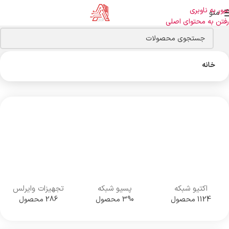
عبور به ناوبری
منو
رفتن به محتوای اصلی
خانه
اکتیو شبکه
پسیو شبکه
تجهیزات وایرلس
1124 محصول
390 محصول
286 محصول