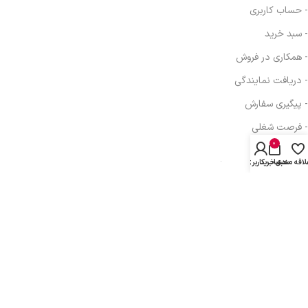
- حساب کاربری
- سبد خرید
- همکاری در فروش
- دریافت نمایندگی
- پیگیری سفارش
- فرصت شغلی
0
لاقه مندی
سبد خرید
حساب کاربری من
آدرس: تهران، خیابان انقلاب، خیابان بهار جنوبی، برج اداری تجاری بهار، ط
دوم واحد 410
تلفن: 77616350-021- خط مستقیم: 91303098-021
پیام رسانی : واتس اپ، بله، تلگرام: 09031233607
کلیه حقوق مادی و معنوی این سایت متعلق به
توسعه شبکه آداک
می باشد.
This site is protected by reCAPTCHA and the Google
Privacy Policy
and
Terms
of Service
apply.