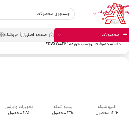
عبور به ناوبری
رفتن به محتوای اصلی
محصولات
صفحه اصلی
فروشگاه
خانه
/
محصولات برچسب خورده “DVX2002F”
اکتیو شبکه
پسیو شبکه
تجهیزات وایرلس
1124 محصول
390 محصول
286 محصول