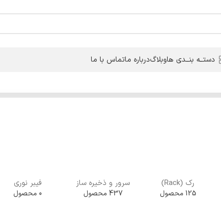
دستــه بنــدی ها
وبلاگ
درباره ما
تماس با ما
رک (Rack)
سرور و ذخیره ساز
فیبر نوری
125 محصول
437 محصول
0 محصول