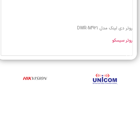
روتر دی لینک مدل DWR-M921
روتر سیسکو
خرید محصول