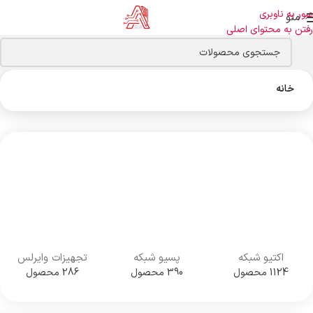
عبور به ناوبری
منو
رفتن به محتوای اصلی
خانه
اکتیو شبکه
پسیو شبکه
تجهیزات وایرلس
1124 محصول
390 محصول
286 محصول