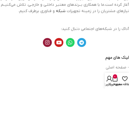
آغاز کرده است.ما با همکاری بــرندهای معتبـر داخلـی و خارجـی، تلاش می‌کنیــم
نیازهای مشتریان را در زمینه تجهیزات
شبکه
و فناوری برطرف کنیم.
آداک را در شبکه‌های اجتماعی دنبال کنید:
لینک های مهم
- صفحه اصلی
- فروشگاه
0
لاقه مندی
سبد خرید
حساب کاربری من
- وبلاگ
- قوانین و مقررات
-درخواست پیش فاکتور
- تماس با ما
دسترسی های کاربر