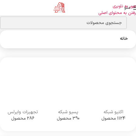
عبور به ناوبری
منو
رفتن به محتوای اصلی
خانه
اکتیو شبکه
پسیو شبکه
تجهیزات وایرلس
1124 محصول
390 محصول
286 محصول