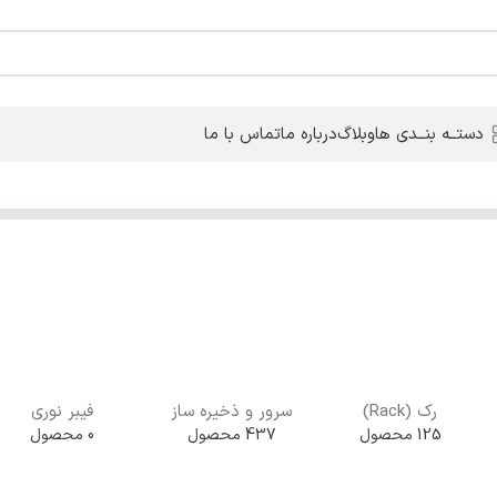
دستــه بنــدی ها
وبلاگ
درباره ما
تماس با ما
رک (Rack)
سرور و ذخیره ساز
فیبر نوری
125 محصول
437 محصول
0 محصول