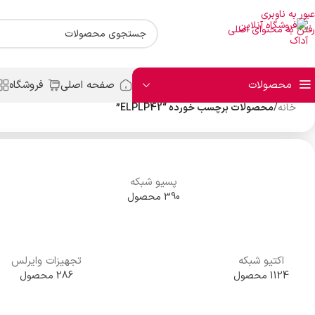
عبور به ناوبری
رفتن به محتوای اصلی
محصولات
صفحه اصلی
فروشگاه
خانه
/
محصولات برچسب خورده “ELPLP42”
پسیو شبکه
390 محصول
اکتیو شبکه
تجهیزات وایرلس
1124 محصول
286 محصول