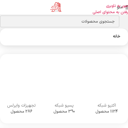
عبور به ناوبری
منو
رفتن به محتوای اصلی
خانه
اکتیو شبکه
پسیو شبکه
تجهیزات وایرلس
1124 محصول
390 محصول
286 محصول