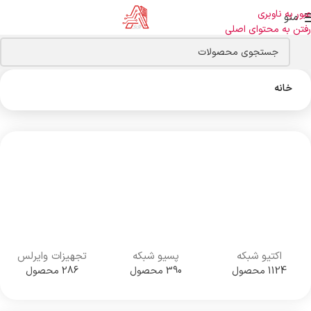
عبور به ناوبری
منو
رفتن به محتوای اصلی
خانه
اکتیو شبکه
پسیو شبکه
تجهیزات وایرلس
1124 محصول
390 محصول
286 محصول