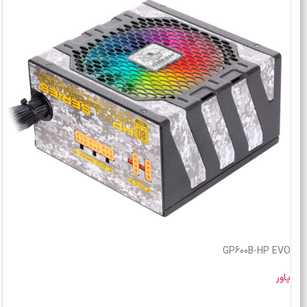
GP600B-HP EVO
پاور
خرید محصول