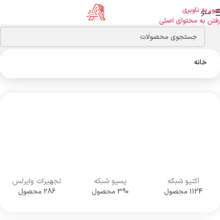
عبور به ناوبری
منو
رفتن به محتوای اصلی
خانه
اکتیو شبکه
پسیو شبکه
تجهیزات وایرلس
1124 محصول
390 محصول
286 محصول