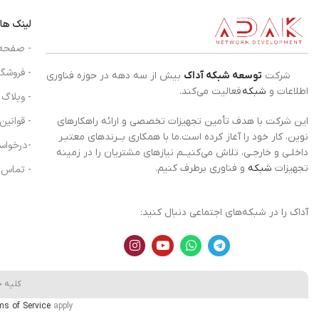
لینک ها
- صفحه
- فروشگا
شرکت
توسعه شبکه آداک
بیش از سه دهه در حوزه فناوری
اطلاعات و
شبکه
فعالیت می‌کند.
- وبلاگ
- قوانین
این شرکت با هدف تأمین تجهیزات تخصصی و ارائه راهکارهای
نوین، کار خود را آغاز کرده است.ما با همکاری بــرندهای معتبـر
-درخواس
داخلـی و خارجـی، تلاش می‌کنیــم نیازهای مشتریان را در زمینه
تجهیزات
شبکه
و فناوری برطرف کنیم.
- تماس ب
آداک را در شبکه‌های اجتماعی دنبال کنید:
کلیه 
ms of Service
apply.