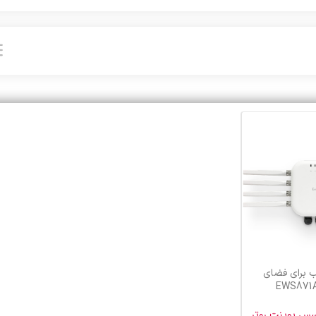
 برای فضای
 اینجنیوس EWS871AP
سس پوینت روتر