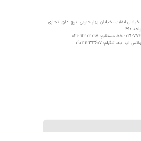
 خیابان انقلاب، خیابان بهار جنوبی، برج اداری تجاری
د 410
 اپ، بله، تلگرام: 09031233607