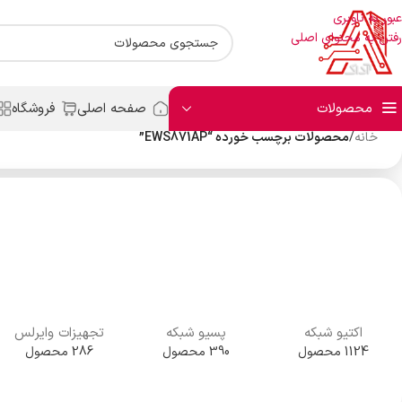
عبور به ناوبری
رفتن به محتوای اصلی
محصولات
صفحه اصلی
فروشگاه
خانه
/
محصولات برچسب خورده “EWS871AP”
اکتیو شبکه
پسیو شبکه
تجهیزات وایرلس
1124 محصول
390 محصول
286 محصول