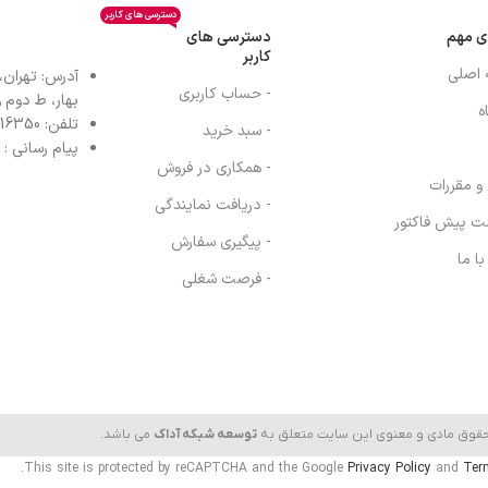
دسترسی های کاربر
ی مهم
دسترسی های
کاربر
 اصلی
آدرس: تهران،
- حساب کاربری
بهار، ط دوم واح
ه
تلفن: 77616350-021- خط مستقیم: 91303098-021
- سبد خرید
پیام رسانی : واتس
- همکاری در فروش
 و مقررات
- دریافت نمایندگی
ت پیش فاکتور
- پیگیری سفارش
ا ما
- فرصت شغلی
حقوق مادی و معنوی این سایت متعلق به
توسعه شبکه آداک
می باشد.
This site is protected by reCAPTCHA and the Google
Privacy Policy
and
Ter