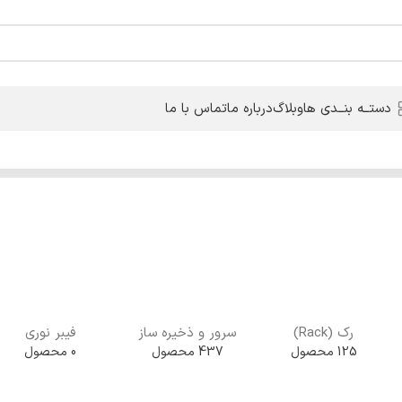
دستــه بنــدی ها
وبلاگ
درباره ما
تماس با ما
رک (Rack)
سرور و ذخیره ساز
فیبر نوری
125 محصول
437 محصول
0 محصول