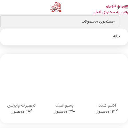
عبور به ناوبری
منو
رفتن به محتوای اصلی
خانه
اکتیو شبکه
پسیو شبکه
تجهیزات وایرلس
1124 محصول
390 محصول
286 محصول