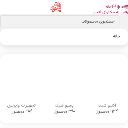
عبور به ناوبری
منو
رفتن به محتوای اصلی
خانه
اکتیو شبکه
پسیو شبکه
تجهیزات وایرلس
1124 محصول
390 محصول
286 محصول