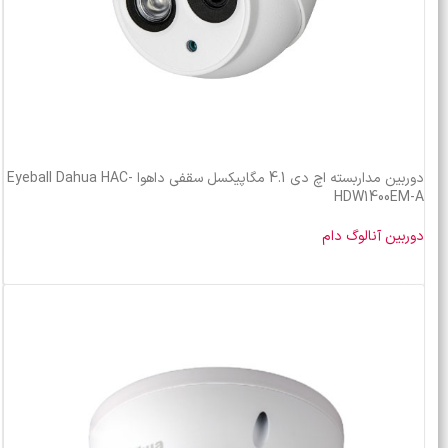
دوربین مداربسته اچ دی 4.1 مگاپیکسل سقفی داهوا Eyeball Dahua HAC-
HDW1400EM-A
دوربین آنالوگ دام
خرید محصول