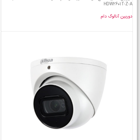
HDW2601T-Z-A
دوربین آنالوگ دام
خرید محصول