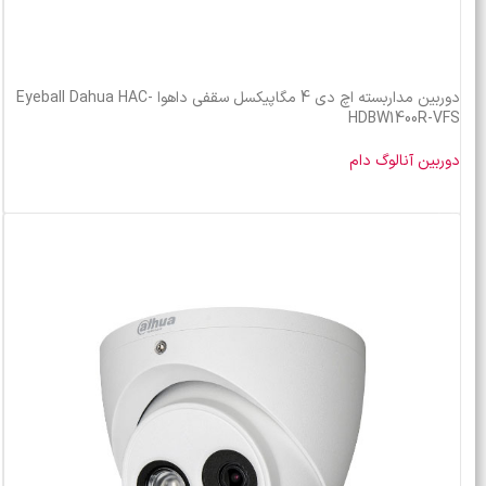
دوربین مداربسته اچ دی 4 مگاپیکسل سقفی داهوا Eyeball Dahua HAC-
HDBW1400R-VFS
دوربین آنالوگ دام
خرید محصول