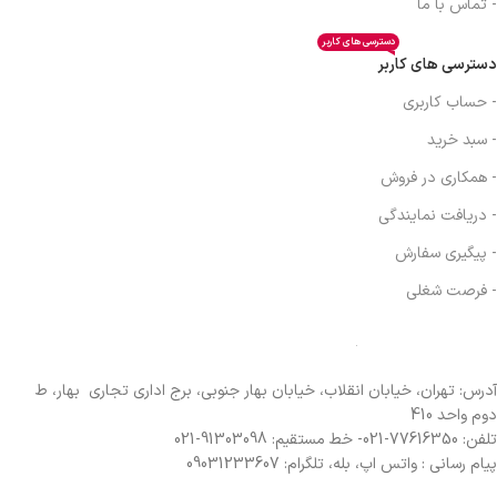
- تماس با ما
دسترسی های کاربر
دسترسی های کاربر
- حساب کاربری
- سبد خرید
- همکاری در فروش
- دریافت نمایندگی
- پیگیری سفارش
- فرصت شغلی
آدرس: تهران، خیابان انقلاب، خیابان بهار جنوبی، برج اداری تجاری بهار، ط
دوم واحد 410
تلفن: 77616350-021- خط مستقیم: 91303098-021
پیام رسانی : واتس اپ، بله، تلگرام: 09031233607