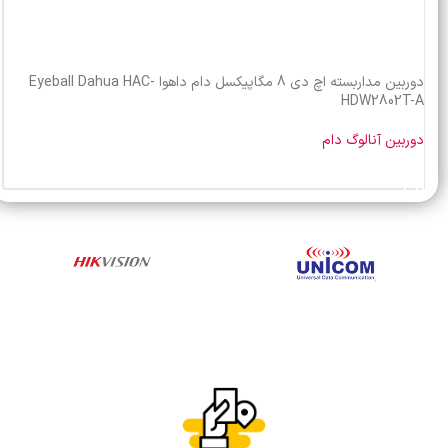
دوربین مداربسته اچ دی 8 مگاپیکسل دام داهوا Eyeball Dahua HAC-
HDW2802T-A
دوربین آنالوگ دام
خرید محصول