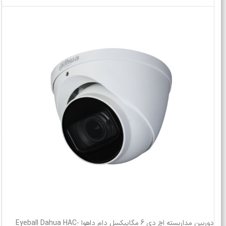
دوربین مداربسته اچ دی 6 مگاپیکسل دام داهوا Eyeball Dahua HAC-