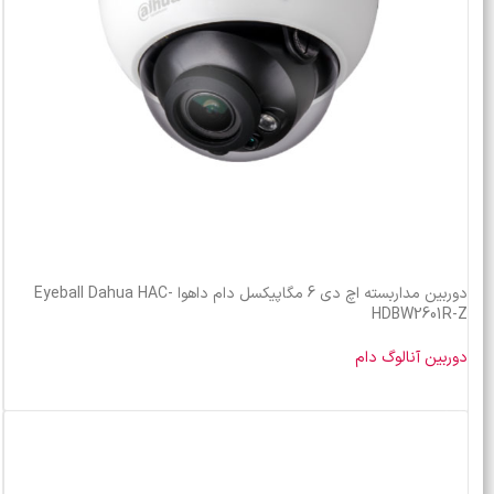
دوربین مداربسته اچ دی 6 مگاپیکسل دام داهوا Eyeball Dahua HAC-
HDBW2601R-Z
دوربین آنالوگ دام
خرید محصول