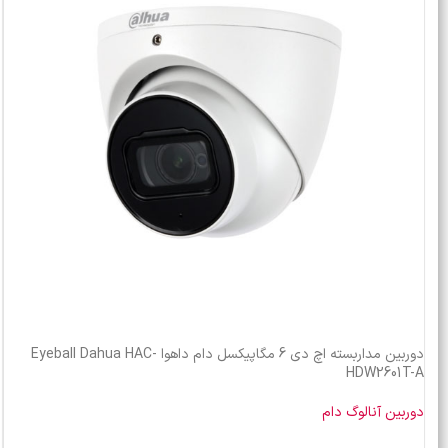
دوربین مداربسته اچ دی 6 مگاپیکسل دام داهوا Eyeball Dahua HAC-
HDW2601T-A
دوربین آنالوگ دام
خرید محصول