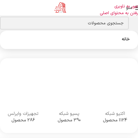
عبور به ناوبری
منو
رفتن به محتوای اصلی
خانه
اکتیو شبکه
پسیو شبکه
تجهیزات وایرلس
1124 محصول
390 محصول
286 محصول