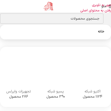
عبور به ناوبری
منو
رفتن به محتوای اصلی
خانه
اکتیو شبکه
پسیو شبکه
تجهیزات وایرلس
1124 محصول
390 محصول
286 محصول