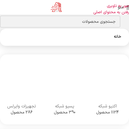
عبور به ناوبری
منو
رفتن به محتوای اصلی
خانه
اکتیو شبکه
پسیو شبکه
تجهیزات وایرلس
1124 محصول
390 محصول
286 محصول