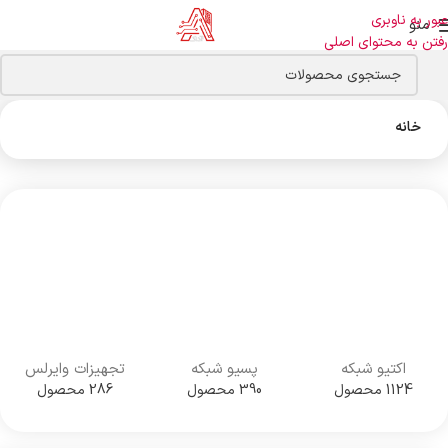
عبور به ناوبری
منو
رفتن به محتوای اصلی
خانه
اکتیو شبکه
پسیو شبکه
تجهیزات وایرلس
1124 محصول
390 محصول
286 محصول