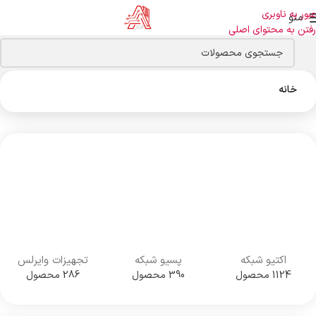
عبور به ناوبری
منو
رفتن به محتوای اصلی
خانه
اکتیو شبکه
پسیو شبکه
تجهیزات وایرلس
1124 محصول
390 محصول
286 محصول