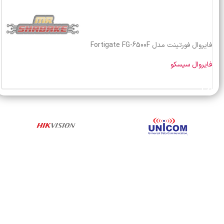
فایروال فورتینت مدل Fortigate FG-6500F
فایروال سیسکو
خرید محصول