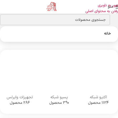
عبور به ناوبری
منو
رفتن به محتوای اصلی
خانه
اکتیو شبکه
پسیو شبکه
تجهیزات وایرلس
1124 محصول
390 محصول
286 محصول