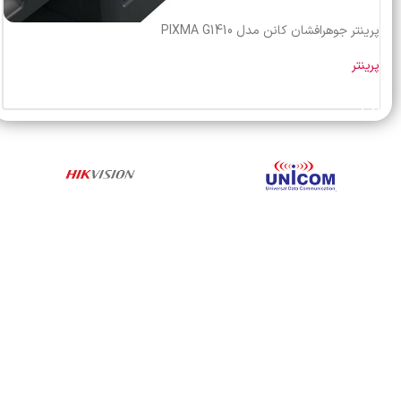
پرينتر جوهرافشان کانن مدل PIXMA G1410
پرینتر
خرید محصول