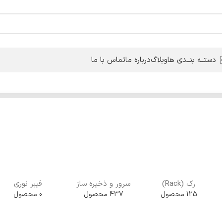
دستــه بنــدی ها
وبلاگ
درباره ما
تماس با ما
رک (Rack)
سرور و ذخیره ساز
فیبر نوری
125 محصول
437 محصول
0 محصول