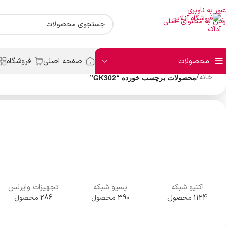
عبور به ناوبری
رفتن به محتوای اصلی
محصولات
صفحه اصلی
فروشگاه
خانه
/
محصولات برچسب خورده “GK302”
اکتیو شبکه
پسیو شبکه
تجهیزات وایرلس
1124 محصول
390 محصول
286 محصول