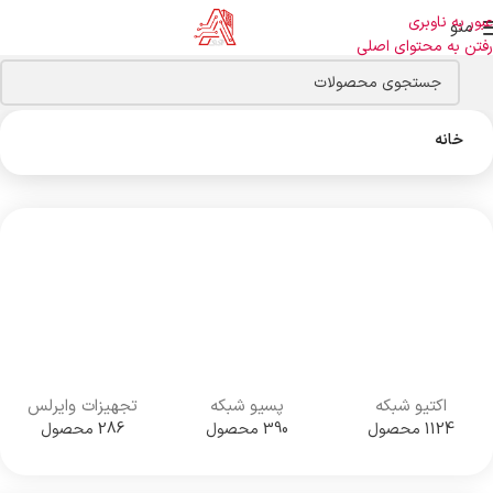
عبور به ناوبری
منو
رفتن به محتوای اصلی
خانه
اکتیو شبکه
پسیو شبکه
تجهیزات وایرلس
1124 محصول
390 محصول
286 محصول