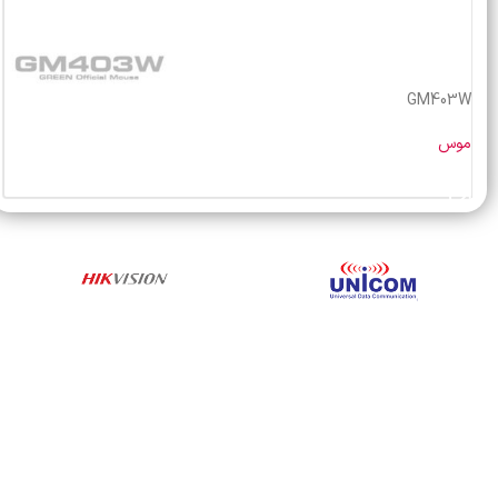
GM403W
موس
خرید محصول